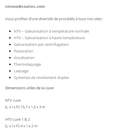
ninove@coatinc.com
Vous profitez d’une diversité de procédés à tous nos sites :
NTV – Galvanisation à température normale
HTV – Galvanisation à haute température
Galvanisation par centrifugation
Passivation
Anodisation
Thermolaquage
Laquage
Systemes de revetement duplex
Dimensions utiles de la cuve:
NTV cuve
(L x l x P) 15,7 x 1,5 x 3 m
HTV cuve 1 & 2
(L x l x P) 4 x 1 x 2 m