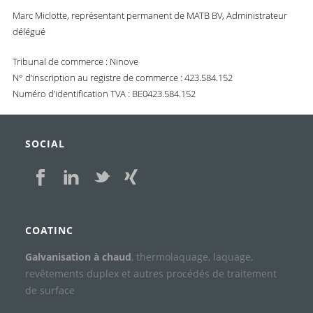
Marc Miclotte, représentant permanent de MATB BV, Administrateur
délégué
Tribunal de commerce : Ninove
N° d’inscription au registre de commerce : 423.584.152
Numéro d’identification TVA : BE0423.584.152
SOCIAL
COATINC
Galvanisation à chaud
, thermolaquage, laquage,
revêtements duplex et autres procédés de traitement
de surface