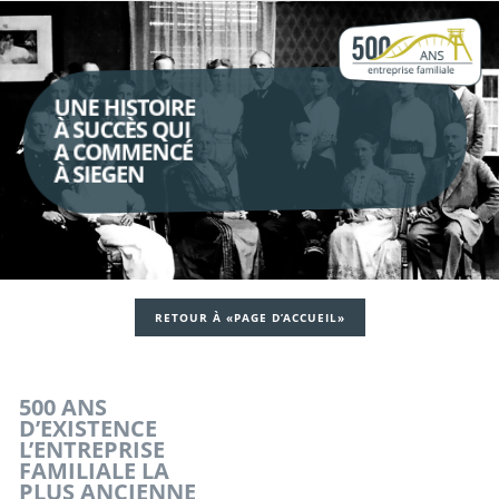
UNE HISTOIRE
À SUCCÈS QUI
A COMMENCÉ
À SIEGEN
RETOUR À «PAGE D’ACCUEIL»
500 ANS
D’EXISTENCE
L’ENTREPRISE
FAMILIALE LA
PLUS ANCIENNE