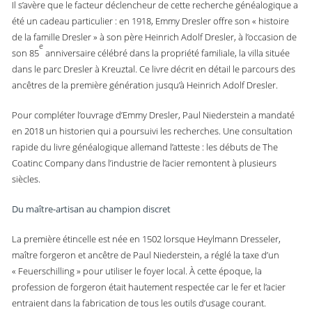
Il s’avère que le facteur déclencheur de cette recherche généalogique a
été un cadeau particulier : en 1918, Emmy Dresler offre son « histoire
de la famille Dresler » à son père Heinrich Adolf Dresler, à l’occasion de
e
son 85
anniversaire célébré dans la propriété familiale, la villa située
dans le parc Dresler à Kreuztal. Ce livre décrit en détail le parcours des
ancêtres de la première génération jusqu’à Heinrich Adolf Dresler.
Pour compléter l’ouvrage d’Emmy Dresler, Paul Niederstein a mandaté
en 2018 un historien qui a poursuivi les recherches. Une consultation
rapide du livre généalogique allemand l’atteste : les débuts de The
Coatinc Company dans l’industrie de l’acier remontent à plusieurs
siècles.
Du maître-artisan au champion discret
La première étincelle est née en 1502 lorsque Heylmann Dresseler,
maître forgeron et ancêtre de Paul Niederstein, a réglé la taxe d’un
« Feuerschilling » pour utiliser le foyer local. À cette époque, la
profession de forgeron était hautement respectée car le fer et l’acier
entraient dans la fabrication de tous les outils d’usage courant.