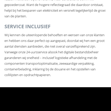
gepoedercoat. Want de hogere reflectiegraad die daardoor ontstaat,
helpt bij het besparen van elektriciteit en versnelt tegelijkertijd de groei
van de planten.
SERVICE INCLUSIEF
Wij kennen de uiteenlopende behoeften en wensen van onze klanten
en hebben ons daar perfect op aangepast, doordat wij hen een groot
aantal diensten aanbieden, die niet overal vanzelfsprekend zijn.
Vanwege onze 24-uursservice alsook het digitale bestandsbeheer
garanderen wij snelheid – inclusief logistieke afhandeling met de
componenten transportoptimalisatie, zeewaardige verpakking,
containerbelading, inklaring bij de douane en het opstellen van
collilijsten en opdrachtpapieren.