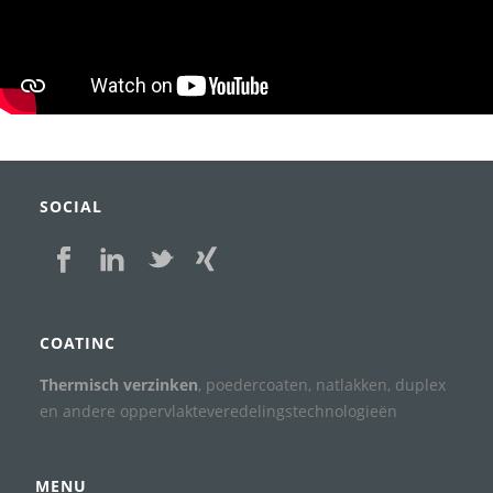
SOCIAL
COATINC
Thermisch verzinken
, poedercoaten, natlakken, duplex
en andere oppervlakteveredelingstechnologieën
MENU