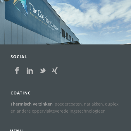
SOCIAL
COATINC
Thermisch verzinken
, poedercoaten, natlakken, duplex
en andere oppervlakteveredelingstechnologieën
MENU