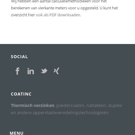
Wij hebben een aantal calculatiemethodieken voor het
berekenen van vierkante meters voor u opgesteld. U kunt het
overzicht hier
ook als PDF downloaden
.
SOCIAL
COATINC
Thermisch verzinken
, poedercoaten, natlakken, duplex
en andere oppervlakteveredelingstechnologieën
MENU