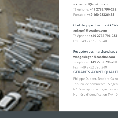
s.kroenert@coatinc.com
Téléphone:
+49 2732 796-282
Portable:
+49 160 98326455
Chef d’équipe : Fuat Bekiri / 
anlage1@coatinc.com
Téléphone :
+49 2732 796-253
Fax : +49 2732 796-240
Réception des marchandises :
waagesiegen@coatinc.com
Téléphone :
+49 2732 796-200
Fax : +49 2732 796-240
GÉRANTS AYANT QUALIT
Philippe Dupont, Teodoro Calzo
Tribunal de commerce : Siegen
N° d’inscription au registre d
Numéro d’identification TVA :