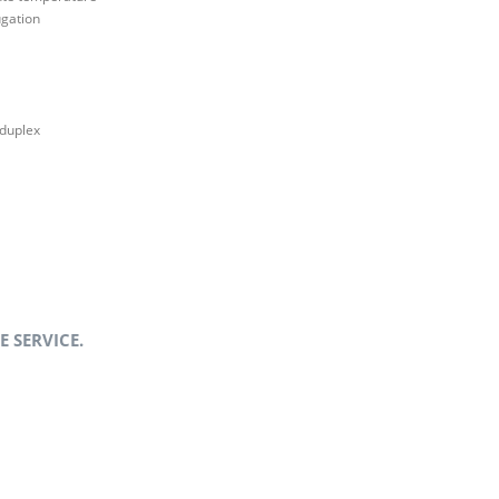
ugation
duplex
 SERVICE.