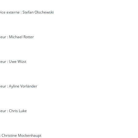
vice externe : Stefan Olschewski
ieur : Michael Rotter
rieur : Uwe Wüst
ieur : Ayline Vorländer
ieur : Chris Luke
é : Christine Mockenhaupt