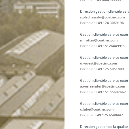
Direction gestion clientèle ser
s.olschewski@coatinc.com
Portable :
+49 174 3069196
Gestion clientèle service extér
m.rotter@coatinc.com
Portable :
+49 15126449911
Gestion clientèle service exté
u.wuest@coatinc.com
Portable :
+49 175 5051809
Gestion clientèle service extér
a.vorlaender@coatinc.com
Portable :
+49 151 55697667
Gestion clientèle service extér
c.luke@coatinc.com
Portable:
+49 175 6548447
Direction gestion de la qualit