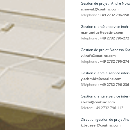
Gestion de projet : André Now
a.nowak@coatinc.com
Téléphone :
+49 2732 796-158
Gestion clientèle service inté
m.mundus@coatinc.com
Téléphone :
+49 2732 796-272
Gestion de projet: Vanessa Kra
v.kraft@coatinc.com
Téléphone :
+49 2732 796-274
Gestion clientèle service intér
y.schmidt@coatinc.com
Téléphone :
+49 2732 796-236
Gestion clientèle service int
s.kaza@coatinc.com
Telefon:
+49 2732 796-113
Direction gestion de projet/Ins
k.brueser@coatinc.com