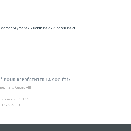
Waldemar Szymanski / Robin Bald / Alperen Balci
É POUR REPRÉSENTER LA SOCIÉTÉ:
ne, Hans-Georg Alff
e commerce : 12019
 DE137858319