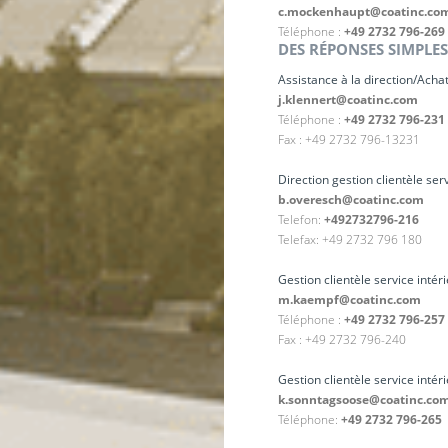
c.mockenhaupt@coatinc.co
Téléphone :
+49 2732 796-269
DES RÉPONSES SIMPLE
Assistance à la direction/Achat 
j.klennert@coatinc.com
Téléphone :
+49 2732 796-231
Fax : +49 2732 796-13231
Direction gestion clientèle ser
b.overesch@coatinc.com
Telefon:
+492732796-216
Telefax: +49 2732 796 180
Gestion clientèle service inté
m.kaempf@coatinc.com
Téléphone :
+49 2732 796-257
Fax : +49 2732 796-240
Gestion clientèle service inté
k.sonntagsoose@coatinc.co
Téléphone:
+49 2732 796-265