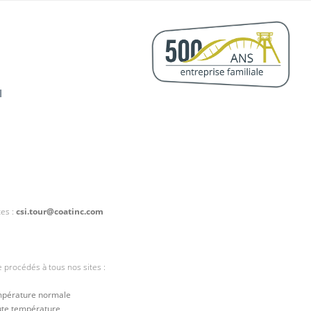
H
tes :
csi.tour@coatinc.com
e procédés à tous nos sites :
empérature normale
ute température