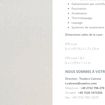
Galvanisation par centrif
Passivation
Anodisation
Thermolaquage
Laquage
Systemes de revetement 
Dimensions utiles de la cuve :
NTV cuve
(L x l x P) 19,2 x 1,7 x 2,9 m
HTV cuve 1 & 2
(L x l x P) 4 x 1 x 2 m
NOUS SOMMES À VOTRE
Direction : Teodoro Calzone
t.calzone@coatinc.com
Téléphone :
+49 2732 796-270
Portable :
+49 1520 1673356
Fax : +49 2732 796-13270