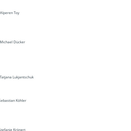
 Alperen Toy
: Michael Dücker
 Tatjana Lukjantschuk
Sebastian Köhler
Stefanie Krönert