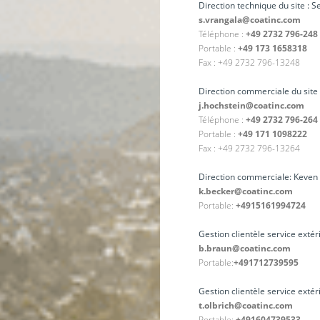
Direction technique du site : 
s.vrangala@coatinc.com
Téléphone :
+49 2732 796-248
Portable :
+49 173 1658318
Fax : +49 2732 796-13248
Direction commerciale du site 
j.hochstein@coatinc.com
Téléphone :
+49 2732 796-264
Portable :
+49 171 1098222
Fax : +49 2732 796-13264
Direction commerciale: Keven
k.becker@coatinc.com
Portable:
+4915161994724
Gestion clientèle service exté
b.braun@coatinc.com
Portable:
+491712739595
Gestion clientèle service exté
t.olbrich@coatinc.com
Portable:
+491604739533