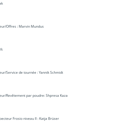
ak
rieur/Offres : Marvin Mundus
ft
ieur/Service de tournée : Yannik Schmidt
érieur/Revêtement par poudre: Shpresa Kaza
pecteur Frosio niveau II : Katja Brüser