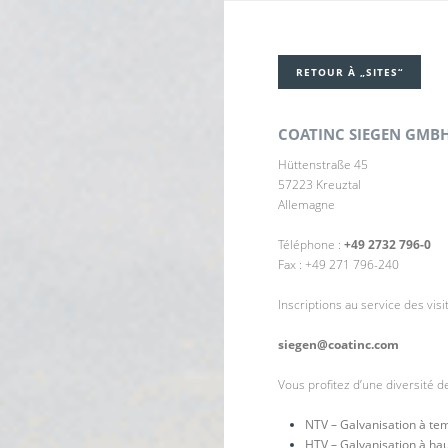
RETOUR À „SITES“
COATINC SIEGEN GMB
Hüttenstraße 45
57223 Kreuztal
Allemagne
Téléphone :
+49 2732 796-0
Fax : +49 271 796-240
Inscriptions au service des visi
siegen@coatinc.com
Vous profitez d’une diversité d
NTV – Galvanisation à t
HTV – Galvanisation à ha