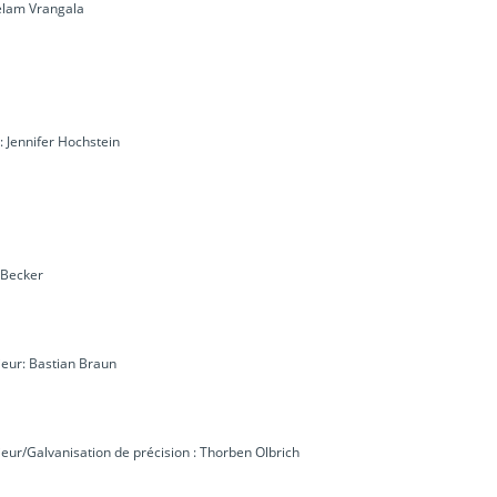
Selam Vrangala
: Jennifer Hochstein
 Becker
rieur: Bastian Braun
rieur/Galvanisation de précision : Thorben Olbrich