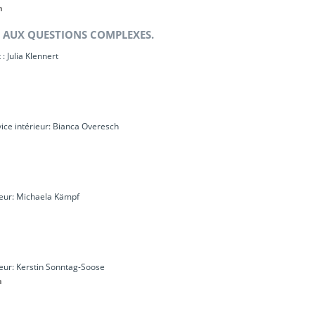
m
S AUX QUESTIONS COMPLEXES.
: Julia Klennert
vice intérieur: Bianca Overesch
rieur: Michaela Kämpf
rieur: Kerstin Sonntag-Soose
m