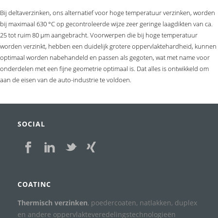
Bij deltaverzinken, ons alternatief voor hoge temperatuur verzinken, worden
bij maximaal 630 °C op gecontroleerde wijze zeer geringe laagdikten van ca.
25 tot ruim 80 μm aangebracht. Voorwerpen die bij hoge temperatuur
worden verzinkt, hebben een duidelijk grotere oppervlaktehardheid, kunnen
optimaal worden nabehandeld en passen als gegoten, wat met name voor
onderdelen met een fijne geometrie optimaal is. Dat alles is ontwikkeld om
aan de eisen van de auto-industrie te voldoen.
SOCIAL
COATINC
Thermisch verzinken
, poedercoaten, natlakken, duplex
en andere oppervlakteveredelingstechnologieën