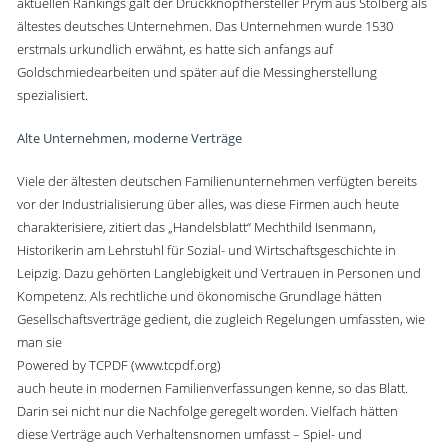
aktuellen Rankings galt der Druckknopfhersteller Prym aus Stolberg als
ältestes deutsches Unternehmen. Das Unternehmen wurde 1530
erstmals urkundlich erwähnt, es hatte sich anfangs auf
Goldschmiedearbeiten und später auf die Messingherstellung
spezialisiert.
Alte Unternehmen, moderne Verträge
Viele der ältesten deutschen Familienunternehmen verfügten bereits
vor der Industrialisierung über alles, was diese Firmen auch heute
charakterisiere, zitiert das „Handelsblatt“ Mechthild Isenmann,
Historikerin am Lehrstuhl für Sozial- und Wirtschaftsgeschichte in
Leipzig. Dazu gehörten Langlebigkeit und Vertrauen in Personen und
Kompetenz. Als rechtliche und ökonomische Grundlage hätten
Gesellschaftsverträge gedient, die zugleich Regelungen umfassten, wie
man sie
Powered by TCPDF (www.tcpdf.org)
auch heute in modernen Familienverfassungen kenne, so das Blatt.
Darin sei nicht nur die Nachfolge geregelt worden. Vielfach hätten
diese Verträge auch Verhaltensnomen umfasst – Spiel- und