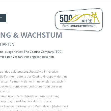
“
UNG & WACHSTUM
CHAFTEN
ional ausgerichtet: The Coatinc Company (TCC)
mit einer Vielzahl von angeschlossenen
ssendes Leistungsangebot sowie innovative
die Kernkompetenz der Coatinc-Gruppe wider. Im
s unser Partner, welcher im nationalen als auch im
ndeckend, kompetent und schnell von unseren
t wird.
ssen neben Deutschland die Beneluxländer,
damerika, in welchen wir durch unsere
teiligungen präsent sind. Mehr als ein Jahrhundert