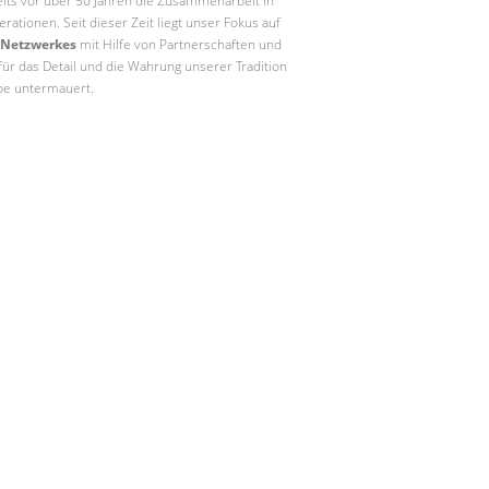
eits vor über 50 Jahren die Zusammenarbeit in
ationen. Seit dieser Zeit liegt unser Fokus auf
Netzwerkes
mit Hilfe von Partnerschaften und
für das Detail und die Wahrung unserer Tradition
ppe untermauert.