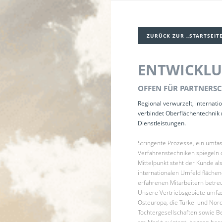
ZURÜCK ZUR „STARTSEITE
ENTWICKL
OFFEN FÜR PARTNERS
Regional verwurzelt, internat
verbindet Oberflächentechnik 
Dienstleistungen.
Stringente Prozesse, ein umfa
Verfahrenstechniken spiegeln 
Mittelpunkt steht der Kunde al
internationalen Umfeld fläche
erfahrenen Mitarbeitern betreu
Unsere Vertriebsgebiete umfa
Osteuropa, die Türkei und Nor
Tochtergesellschaften sowie Be