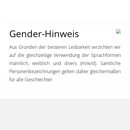
Gender-Hinweis
Aus Gründen der besseren Lesbarkeit verzichten wir
auf die gleichzeitige Verwendung der Sprachformen
männlich, weiblich und divers (m/w/d). Sämtliche
DIE COATINC BENEFITS!
Personenbezeichnungen gelten daher gleichermaßen
Viele gute Gründe, die für uns als Arbeitgeber sprechen!
für alle Geschlechter.
Und noch mehr Gründe, warum Du bei uns anfangen
solltest.
JOBS & KARRIERE