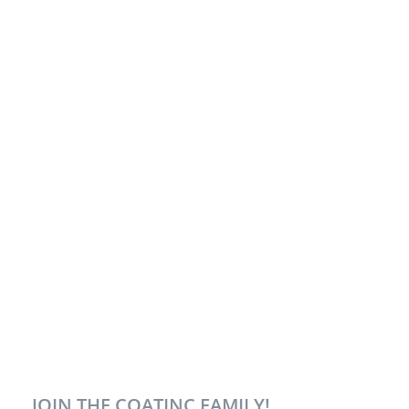
JOIN THE COATINC FAMILY!