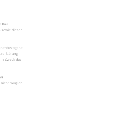
n Ihre
 sowie dieser
sonenbezogene
tzerklärung
hem Zweck das
l)
 nicht möglich.