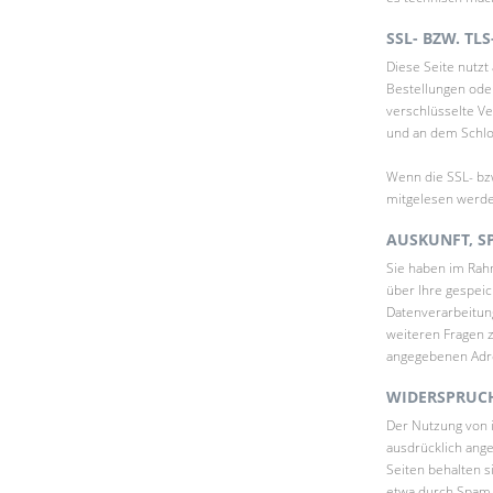
SSL- BZW. T
Diese Seite nutzt
Bestellungen oder
verschlüsselte Ve
und an dem Schlo
Wenn die SSL- bzw
mitgelesen werde
AUSKUNFT, S
Sie haben im Rah
über Ihre gespei
Datenverarbeitung
weiteren Fragen 
angegebenen Adr
WIDERSPRUCH
Der Nutzung von 
ausdrücklich ang
Seiten behalten s
etwa durch Spam-E