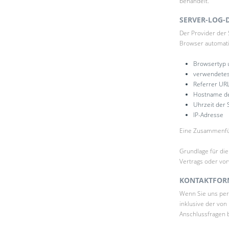
behandelt.
SERVER-LOG-
Der Provider der 
Browser automatis
Browsertyp 
verwendetes
Referrer UR
Hostname de
Uhrzeit der 
IP-Adresse
Eine Zusammenfüh
Grundlage für die 
Vertrags oder vor
KONTAKTFOR
Wenn Sie uns per
inklusive der von
Anschlussfragen b