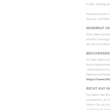
E-Mail: holding-
Verantwortliche S
Zwecke und Mitte
WIDERRUF IH
Viele Datenverarb
erteilte Einwilli
der bis zum Wider
BESCHWERDER
Im Falle datensc
Aufsichtsbehörde 
Landesdatenschut
Datenschutzbeau
https://www.bfd
RECHT AUF D
Sie haben das Rec
verarbeiten, an s
Sofern Sie die di
es technisch mach