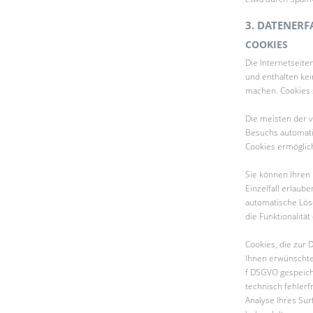
3. DATENERF
COOKIES
Die Internetseit
und enthalten kei
machen. Cookies s
Die meisten der 
Besuchs automatis
Cookies ermöglic
Sie können Ihren 
Einzelfall erlaub
automatische Lös
die Funktionalitä
Cookies, die zur
Ihnen erwünschter
f DSGVO gespeiche
technisch fehlerf
Analyse Ihres Sur