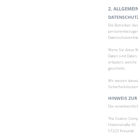
2. ALLGEME
DATENSCHUT
Die Betreiber die
personenbezogene
Datenschutzerklä
Wenn Sie diese 
Daten sind Daten,
erläutert, welche
geschieht.
Wir weisen darauf
Sicherheitslücken
HINWEIS ZUR
Die verantwortlic
The Coatinc Com
Hüttenstraße 45
57223 Kreuztal