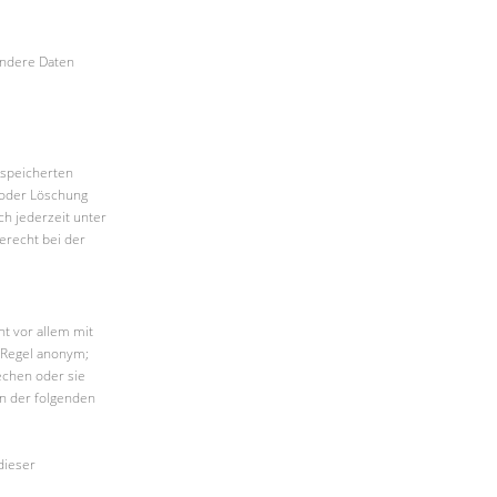
 Andere Daten
espeicherten
 oder Löschung
h jederzeit unter
recht bei der
t vor allem mit
 Regel anonym;
echen oder sie
in der folgenden
dieser