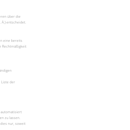
deren über die
Ä.) entscheidet.
n eine bereits
ie Rechtmäßigkeit
ändigen
Liste der
 automatisiert
en zu lassen.
dies nur, soweit