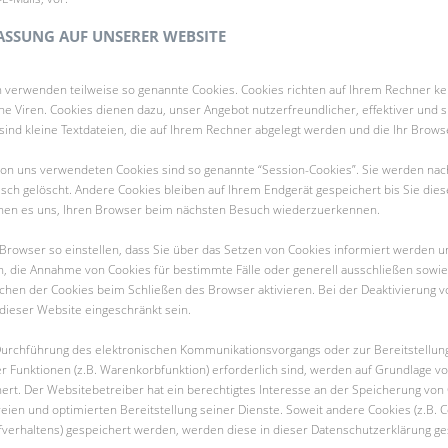
ASSUNG AUF UNSERER WEBSITE
en verwenden teilweise so genannte Cookies. Cookies richten auf Ihrem Rechner k
ne Viren. Cookies dienen dazu, unser Angebot nutzerfreundlicher, effektiver und s
ind kleine Textdateien, die auf Ihrem Rechner abgelegt werden und die Ihr Brows
von uns verwendeten Cookies sind so genannte “Session-Cookies”. Sie werden nac
ch gelöscht. Andere Cookies bleiben auf Ihrem Endgerät gespeichert bis Sie dies
hen es uns, Ihren Browser beim nächsten Besuch wiederzuerkennen.
Browser so einstellen, dass Sie über das Setzen von Cookies informiert werden u
en, die Annahme von Cookies für bestimmte Fälle oder generell ausschließen sowie
chen der Cookies beim Schließen des Browser aktivieren. Bei der Deaktivierung v
t dieser Website eingeschränkt sein.
 Durchführung des elektronischen Kommunikationsvorgangs oder zur Bereitstellun
 Funktionen (z.B. Warenkorbfunktion) erforderlich sind, werden auf Grundlage von A
rt. Der Websitebetreiber hat ein berechtigtes Interesse an der Speicherung von
reien und optimierten Bereitstellung seiner Dienste. Soweit andere Cookies (z.B. 
fverhaltens) gespeichert werden, werden diese in dieser Datenschutzerklärung g