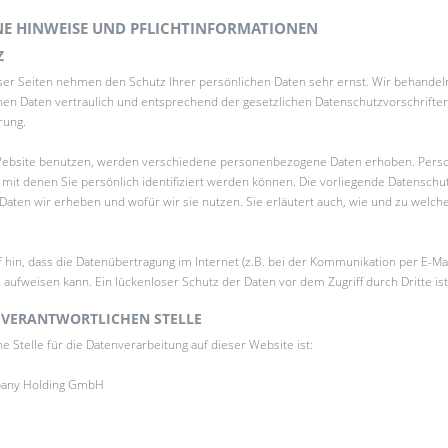
INE HINWEISE UND PFLICHTINFORMATIONEN
Z
ser Seiten nehmen den Schutz Ihrer persönlichen Daten sehr ernst. Wir behandel
n Daten vertraulich und entsprechend der gesetzlichen Datenschutzvorschriften
rung.
Website benutzen, werden verschiedene personenbezogene Daten erhoben. Per
 mit denen Sie persönlich identifiziert werden können. Die vorliegende Datenschu
 Daten wir erheben und wofür wir sie nutzen. Sie erläutert auch, wie und zu welc
 hin, dass die Datenübertragung im Internet (z.B. bei der Kommunikation per E-Mai
 aufweisen kann. Ein lückenloser Schutz der Daten vor dem Zugriff durch Dritte ist
 VERANTWORTLICHEN STELLE
he Stelle für die Datenverarbeitung auf dieser Website ist:
pany Holding GmbH