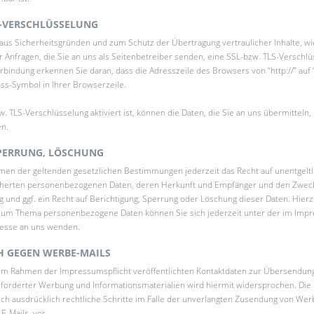
LS-VERSCHLÜSSELUNG
 aus Sicherheitsgründen und zum Schutz der Übertragung vertraulicher Inhalte, w
 Anfragen, die Sie an uns als Seitenbetreiber senden, eine SSL-bzw. TLS-Verschlü
rbindung erkennen Sie daran, dass die Adresszeile des Browsers von “http://” auf “
ss-Symbol in Ihrer Browserzeile.
. TLS-Verschlüsselung aktiviert ist, können die Daten, die Sie an uns übermitteln, 
n.
PERRUNG, LÖSCHUNG
men der geltenden gesetzlichen Bestimmungen jederzeit das Recht auf unentgeltl
cherten personenbezogenen Daten, deren Herkunft und Empfänger und den Zwec
 und ggf. ein Recht auf Berichtigung, Sperrung oder Löschung dieser Daten. Hier
zum Thema personenbezogene Daten können Sie sich jederzeit unter der im Imp
esse an uns wenden.
 GEGEN WERBE-MAILS
im Rahmen der Impressumspflicht veröffentlichten Kontaktdaten zur Übersendung
eforderter Werbung und Informationsmaterialien wird hiermit widersprochen. Die 
ich ausdrücklich rechtliche Schritte im Falle der unverlangten Zusendung von We
-Mails, vor.