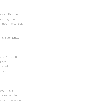
ie zum Beispiel
sselung. Eine
https://” wechselt
nicht von Dritten
iche Auskunft
k der
zu sowie zu
ressum
 von nicht
Betreiber der
rbeinformationen,