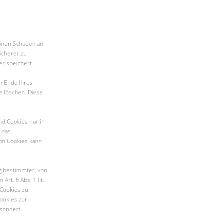
einen Schaden an
icherer zu
er speichert.
h Ende Ihres
e löschen. Diese
nd Cookies nur im
 das
on Cookies kann
g bestimmter, von
rt. 6 Abs. 1 lit.
 Cookies zur
Cookies zur
esondert