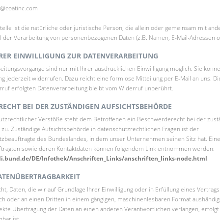
de@coatinc.com
telle ist die natürliche oder juristische Person, die allein oder gemeinsam mit an
l der Verarbeitung von personenbezogenen Daten (z.B. Namen, E-Mail-Adressen o. 
RER EINWILLIGUNG ZUR DATENVERARBEITUNG
eitungsvorgänge sind nur mit Ihrer ausdrücklichen Einwilligung möglich. Sie könne
gung jederzeit widerrufen. Dazu reicht eine formlose Mitteilung per E-Mail an uns. D
ruf erfolgten Datenverarbeitung bleibt vom Widerruf unberührt.
ECHT BEI DER ZUSTÄNDIGEN AUFSICHTSBEHÖRDE
hutzrechtlicher Verstöße steht dem Betroffenen ein Beschwerderecht bei der zust
zu. Zuständige Aufsichtsbehörde in datenschutzrechtlichen Fragen ist der
zbeauftragte des Bundeslandes, in dem unser Unternehmen seinen Sitz hat. Eine 
ftragten sowie deren Kontaktdaten können folgendem Link entnommen werden:
i.bund.de/DE/Infothek/Anschriften_Links/anschriften_links-node.html
.
ATENÜBERTRAGBARKEIT
ht, Daten, die wir auf Grundlage Ihrer Einwilligung oder in Erfüllung eines Vertrags
ich oder an einen Dritten in einem gängigen, maschinenlesbaren Format aushändig
rekte Übertragung der Daten an einen anderen Verantwortlichen verlangen, erfolgt 
bar ist.