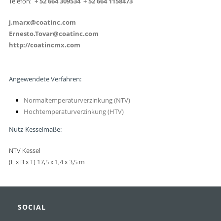
‪Telefon:
+ 52 664 309534
+ 52 664 1158473
j.marx@coatinc.com
Ernesto.Tovar@coatinc.com
http://coatincmx.com
Angewendete Verfahren:
Normaltemperaturverzinkung (NTV)
Hochtemperaturverzinkung (HTV)
Nutz-Kesselmaße:
NTV Kessel
(L x B x T) 17,5 x 1,4 x 3,5 m
SOCIAL