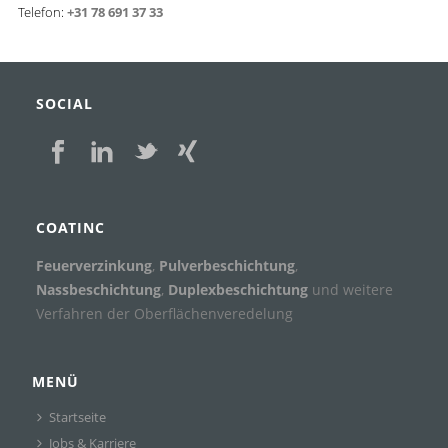
Telefon:
+31 78 691 37 33
SOCIAL
COATINC
Feuerverzinkung
,
Pulverbeschichtung
,
Nassbeschichtung
,
Duplexbeschichtung
und weitere
Verfahren der Oberflächenveredelung
MENÜ
Startseite
Jobs & Karriere