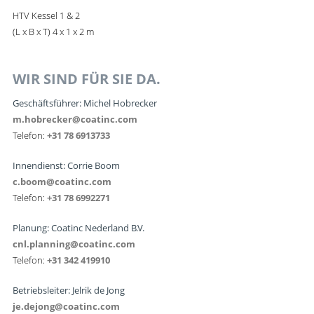
HTV Kessel 1 & 2
(L x B x T) 4 x 1 x 2 m
WIR SIND FÜR SIE DA.
Geschäftsführer: Michel Hobrecker
m.hobrecker@coatinc.com
Telefon:
+31 78 6913733
Innendienst: Corrie Boom
c.boom@coatinc.com
Telefon:
+31 78 6992271
Planung: Coatinc Nederland B.V.
cnl.planning@coatinc.com
Telefon:
+31 342 419910
Betriebsleiter: Jelrik de Jong
je.dejong@coatinc.com