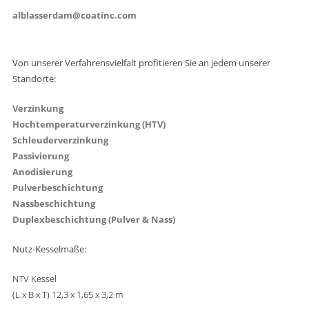
alblasserdam@coatinc.com
Von unserer Verfahrensvielfalt profitieren Sie an jedem unserer
Standorte:
Verzinkung
Hochtemperaturverzinkung (HTV)
Schleuderverzinkung
Passivierung
Anodisierung
Pulverbeschichtung
Nassbeschichtung
Duplexbeschichtung (Pulver & Nass)
Nutz-Kesselmaße:
NTV Kessel
(L x B x T) 12,3 x 1,65 x 3,2 m