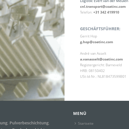
Logistik: Evert van der Meulen
cnl.transport@coatinc.com
Telefon:
+31 342 419910
GESCHÄFTSFÜHRER:
Gerrit Hop
g.hop@coatinc.com
André van Asselt
a.vanasselt@coatinc.com
Registergericht: Barneveld
HRB: 08150402
USt-Id-Nr.: NL818473599B01
MENÜ
kung
,
Pulverbeschichtung
,
Startseite