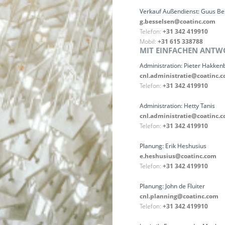
Verkauf Außendienst: Guus Be
g.besselsen@coatinc.com
Telefon:
+31 342 419910
Mobil:
+31 615 338788
MIT EINFACHEN ANTWO
Administration: Pieter Hakken
cnl.administratie@coatinc.
Telefon:
+31 342 419910
Administration: Hetty Tanis
cnl.administratie@coatinc.
Telefon:
+31 342 419910
Planung: Erik Heshusius
e.heshusius@coatinc.com
Telefon:
+31 342 419910
Planung: John de Fluiter
cnl.planning@coatinc.com
Telefon:
+31 342 419910