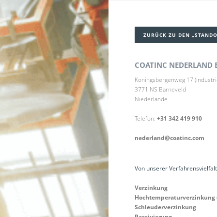
ZURÜCK ZU DEN „STAND
COATINC NEDERLAND B
Koningsbergenweg 17 (industri
3771 NS Barneveld
Niederlande
Telefon:
+31 342 419 910
nederland@coatinc.com
Von unserer Verfahrensvielfalt
Verzinkung
Hochtemperaturverzinkung 
Schleuderverzinkung
Passivierung