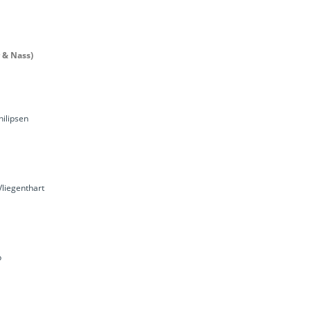
 & Nass)
hilipsen
Vliegenthart
m
p