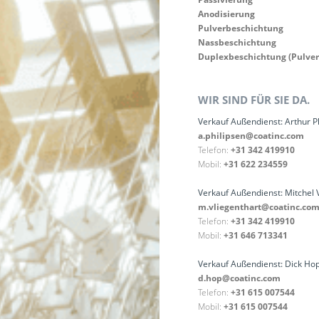
Anodisierung
Pulverbeschichtung
Nassbeschichtung
Duplexbeschichtung (Pulver
WIR SIND FÜR SIE DA.
Verkauf Außendienst: Arthur P
a.philipsen@coatinc.com
Telefon:
+31 342 419910
Mobil:
+31 622 234559
Verkauf Außendienst: Mitchel 
m.vliegenthart@coatinc.co
Telefon:
+31 342 419910
Mobil:
+31 646 713341
Verkauf Außendienst: Dick Ho
d.hop@coatinc.com
Telefon:
+31 615 007544
Mobil:
+31 615 007544