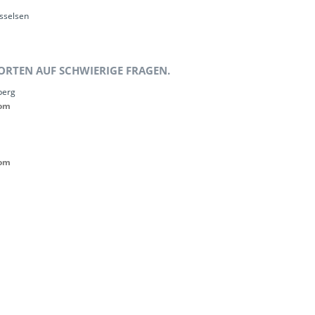
sselsen
RTEN AUF SCHWIERIGE FRAGEN.
berg
com
com