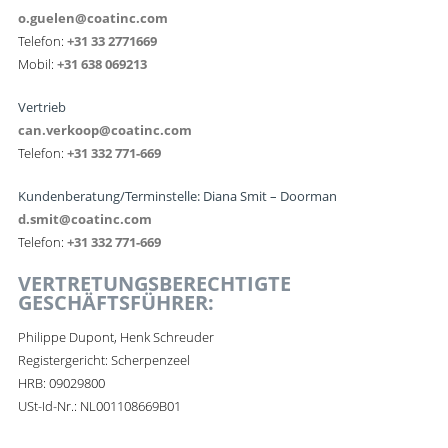
o.guelen@coatinc.com
Telefon:
+31 33 2771669
Mobil:
+31 638 069213
Vertrieb
can.verkoop@coatinc.com
Telefon:
+31 332 771-669
Kundenberatung/Terminstelle: Diana Smit – Doorman
d.smit@coatinc.com
Telefon:
+31 332 771-669
VERTRETUNGSBERECHTIGTE
GESCHÄFTSFÜHRER:
Philippe Dupont, Henk Schreuder
Registergericht: Scherpenzeel
HRB: 09029800
USt-Id-Nr.: NL001108669B01