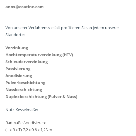
anox@coatinc.com
Von unserer Verfahrensvielfalt profitieren Sie an jedem unserer
Standorte:
Verzinkung
Hochtemperaturverzinkung (HTV)
Schleuderverzinkung
Passivierung
Anodisierung
Pulverbeschichtung
Nassbeschichtung
Duplexbeschichtung (Pulver & Nass)
Nutz-Kesselmaße:
Badmaße Anodisieren:
(L x B x T) 7,2 x 0,6 x 1,25 m