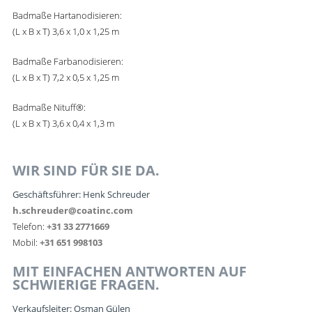
Badmaße Hartanodisieren:
(L x B x T) 3,6 x 1,0 x 1,25 m
Badmaße Farbanodisieren:
(L x B x T) 7,2 x 0,5 x 1,25 m
Badmaße Nituff®:
(L x B x T) 3,6 x 0,4 x 1,3 m
WIR SIND FÜR SIE DA.
Geschäftsführer: Henk Schreuder
h.schreuder@coatinc.com
Telefon:
+31 33 2771669
Mobil:
+31 651 998103
MIT EINFACHEN ANTWORTEN AUF
SCHWIERIGE FRAGEN.
Verkaufsleiter: Osman Gülen