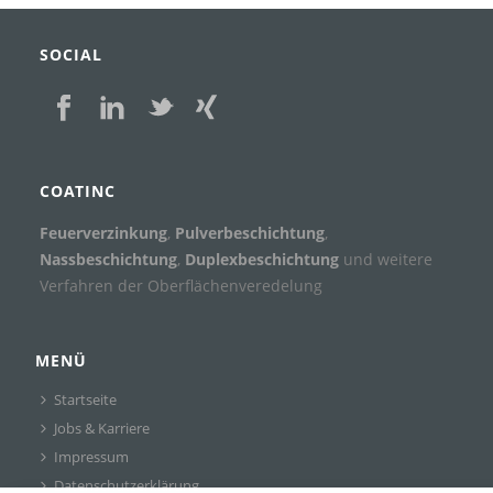
SOCIAL
COATINC
Feuerverzinkung
,
Pulverbeschichtung
,
Nassbeschichtung
,
Duplexbeschichtung
und weitere
Verfahren der Oberflächenveredelung
MENÜ
Startseite
Jobs & Karriere
Impressum
Datenschutzerklärung