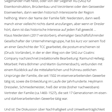
Siegerländer Platt heißt, oder von der Siegener AG (SAG) für
Eisenkonstruktion, Brückenbau und Verzinkerei oder den Geisweider
Eisenwerken, dann werden historisch Interessierte der Region
hellhörig. Wenn der Name der Familie fällt: Niederstein, dann weiß
manch einer vielleicht nichts damit anzufangen, aber wenn er Dresler
hört, dann ist das historische Interesse auf jeden Fall geweckt …
Klaus Niederstein (2017 verstorben), ehemaliger Geschäftsführender
Gesellschafter der Unternehmensgruppe, hat bis kurz vor seinem Tod
an einer Geschichte der TCC gearbeitet, die postum erschienen ist
(Druck: Vorländer), in der er den Weg von der SAG zur Coatinc
Company nachzeichnet (redaktionelle Bearbeitung: Raimund Hellwig;
Mitarbeit: Petra Böhmer und Martin Gummersbach), verbunden mit
einem Rückblick auf die mittelalterlichen und frühneu-zeitlichen
Ursprünge der Familie, die seit 1502 im eisenverarbeitenden Gewerbe
tätig ist, sowie die Entwicklung im Laufe der Jahrhunderte. Heylmann
Dresseler, Schmiedemeister, hieß der erste (bisher nachweisbare)
Vertreter der Familie (ca.1460–1527), die seit 17 Generationen im eisen-
und stahlverarbeitenden Gewerbe tätig war.
Und ist: Die Diskussion über Nachhaltigkeit und Umweltverträglichkeit