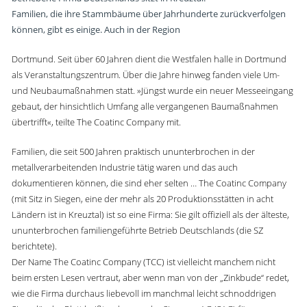
Familien, die ihre Stammbäume über Jahrhunderte zurückverfolgen
können, gibt es einige. Auch in der Region
Dortmund. Seit über 60 Jahren dient die Westfalen halle in Dortmund
als Veranstaltungszentrum. Über die Jahre hinweg fanden viele Um-
und Neubaumaßnahmen statt. »Jüngst wurde ein neuer Messeeingang
gebaut, der hinsichtlich Umfang alle vergangenen Baumaßnahmen
übertrifft«, teilte The Coatinc Company mit.
Familien, die seit 500 Jahren praktisch ununterbrochen in der
metallverarbeitenden Industrie tätig waren und das auch
dokumentieren können, die sind eher selten … The Coatinc Company
(mit Sitz in Siegen, eine der mehr als 20 Produktionsstätten in acht
Ländern ist in Kreuztal) ist so eine Firma: Sie gilt offiziell als der älteste,
ununterbrochen familiengeführte Betrieb Deutschlands (die SZ
berichtete).
Der Name The Coatinc Company (TCC) ist vielleicht manchem nicht
beim ersten Lesen vertraut, aber wenn man von der „Zinkbude“ redet,
wie die Firma durchaus liebevoll im manchmal leicht schnoddrigen