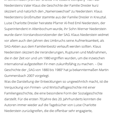
Niedersteins Vater Klaus die Geschichte der Familie Dresler kurz
skizziert und natürlich den „Namenswechsel“ zu Niederstein: Klaus
Niedersteins Großmutter stammte aus der Familie Dresler in Kreuztal.
Luise Charlotte Dresler heiratete Pfarrer Al-fred Emil Niederstein, der
Superintendent in Altenbochum wurde, ihr Sohn Werner Niederstein
wurde dann Vorstandsvorsitzender der SAG. Klaus Niederstein widmet
vor allem auch den Jahren des Umbruchs seine Aufmerksamkeit, als
SAG-Aktien aus dem Familienbesitz verkauft werden sollten. Klaus
Niederstein skizziert die Veränderungen, Rupturen und Maßnahmen,
die in der Zeit vor und um 1980 ergriffen wurden, um die inzwischen
international aufgestellten Fir-men zukunftsfähig zu machen. – Die
Geschichte der „SAG von 1880 bis 1980“ hat ja bekanntermaßen Martin
Gummersbach 2007 vorgelegt.
Was die Darstellung der Entwicklungen so ungewöhnlich macht, ist die
Verquickung von Firmen- und Wirtschaftsgeschichte mit einer
Familiengeschichte, die eine besondere Form der Sozialgeschichte
darstellt. Für die ersten 70 Jahre des 20. Jahrhunderts konnten die
Autoren immer wieder auf die Tagebücher von Luise Charlotte
Niederstein zurückgreifen, die die offenbar sehr engagierte,