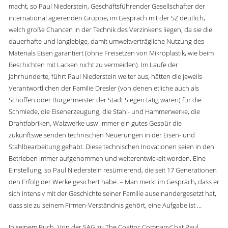
macht, so Paul Niederstein, Geschäftsführender Gesellschafter der
international agierenden Gruppe, im Gespräch mit der SZ deutlich,
welch große Chancen in der Technik des Verzinkens liegen, da sie die
dauerhafte und langlebige, damit umweltverträgliche Nutzung des
Materials Eisen garantiert (ohne Freisetzen von Mikroplastik, wie beim
Beschichten mit Lacken nicht zu vermeiden). Im Laufe der
Jahrhunderte, führt Paul Niederstein weiter aus, hätten die jeweils
Verantwortlichen der Familie Dresler (von denen etliche auch als
Schöffen oder Bürgermeister der Stadt Siegen tätig waren) für die
Schmiede, die Eisenerzeugung, die Stahl- und Hammerwerke, die
Drahtfabriken, Walzwerke usw. immer ein gutes Gespür die
zukunftsweisenden technischen Neuerungen in der Eisen- und
Stahlbearbeitung gehabt. Diese technischen Inovationen seien in den
Betrieben immer aufgenommen und weiterentwickelt worden. Eine
Einstellung, so Paul Niederstein resümierend, die seit 17 Generationen
den Erfolg der Werke gesichert habe. – Man merkt im Gespräch, dass er
sich intensiv mit der Geschichte seiner Familie auseinandergesetzt hat,
dass sie zu seinem Firmen-Verständnis gehört, eine Aufgabe ist …
In seinem Buch „Von der SAG zu The Coatinc Company“ hat Paul