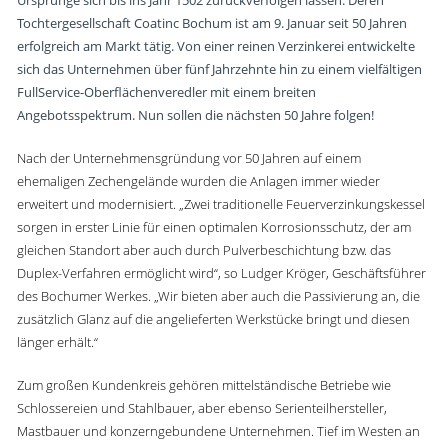
Ursprünge sich bis ins Jahr 1502 zurückverfolgen lassen: Deren
Tochtergesellschaft Coatinc Bochum ist am 9. Januar seit 50 Jahren
erfolgreich am Markt tätig. Von einer reinen Verzinkerei entwickelte
sich das Unternehmen über fünf Jahrzehnte hin zu einem vielfältigen
FullService-Oberflächenveredler mit einem breiten
Angebotsspektrum. Nun sollen die nächsten 50 Jahre folgen!
Nach der Unternehmensgründung vor 50 Jahren auf einem
ehemaligen Zechengelände wurden die Anlagen immer wieder
erweitert und modernisiert. „Zwei traditionelle Feuerverzinkungskessel
sorgen in erster Linie für einen optimalen Korrosionsschutz, der am
gleichen Standort aber auch durch Pulverbeschichtung bzw. das
Duplex-Verfahren ermöglicht wird“, so Ludger Kröger, Geschäftsführer
des Bochumer Werkes. „Wir bieten aber auch die Passivierung an, die
zusätzlich Glanz auf die angelieferten Werkstücke bringt und diesen
länger erhält.“
Zum großen Kundenkreis gehören mittelständische Betriebe wie
Schlossereien und Stahlbauer, aber ebenso Serienteilhersteller,
Mastbauer und konzerngebundene Unternehmen. Tief im Westen an