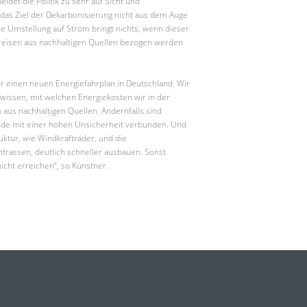
idet die Politik zu sehr auf Sicht und
 das Ziel der Dekarbonisierung nicht aus dem Auge
che Umstellung auf Strom bringt nichts, wenn dieser
reisen aus nachhaltigen Quellen bezogen werden
r einen neuen Energiefahrplan in Deutschland. Wir
wissen, mit welchen Energiekosten wir in der
aus nachhaltigen Quellen. Andernfalls sind
ende mit einer hohen Unsicherheit verbunden. Und
uktur, wie Windkrafträder, und die
ntrassen, deutlich schneller ausbauen. Sonst
icht erreichen“, so Künstner.