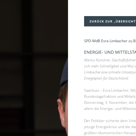
ZURÜCK ZUR „ÜBERSICHT
SPD-MdB Esra Limbacher zu Be
ENERGIE- UND MITTELST
Marius Künstner, Geschäftsführ
sich mehr Schnelligkeit und Mut v
Limbacher eine schnelle Umsetzu
Energieplan für Deutschland.
Saarlouis – Esra Limbacher, M
Bundestagsfraktion und Mittel
Donnerstag, 3. November, die C
allem die Energie- und Mittelsta
Der Politiker sicherte dem Un
jetzige Energiekrise und die d
größten ökonomischen Herausf