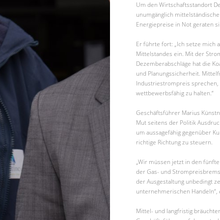
Um den Wirtschaftsstandort Deu
unumgänglich mittelständische
Energiepreise in Not geraten si
Er führte fort: „Ich setze mich
Mittelstandes ein. Mit der St
Dezemberabschläge hat die Koali
und Planungssicherheit. Mittel
Industriestrompreis sprechen
wettbewerbsfähig zu halten.“
Geschäftsführer Marius Künst
Mut seitens der Politik Ausdr
um aussagefähig gegenüber Kund
richtige Richtung zu steuern.
„Wir müssen jetzt in den fünf
der Gas- und Strompreisbremse
der Ausgestaltung unbedingt ze
unternehmerischen Handeln“, e
Mittel- und langfristig bräuch