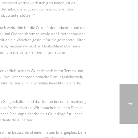
tschland wettbewerbsfähig zu halten, ist es
 Betriebe, die aufgrund der explodierenden
nd, zu unterstützen.“
 auch weiterhin für die Zukunft der Industrie und des
rom- und Gaspreisbremse sowie der Übernahme der
tion die Weichen gestellt für zielgerichtete Hilfen
fristig müssen wir auch in Deutschland über einen
, um unsere Unternehmen international
ner verlieh seinem Wunsch nach mehr Tempo und
uck. Das Unternehmen brauche Planungssicherheit,
en zu sein und langfristige Investitionen in die
ten Gang schalten und das Tempo bei der Umsetzung
 aufrechterhalten. Wir brauchen bei den Details
itnah Planungssicherheit als Grundlage für unser
rläuterte Künstner.
ten wir in Deutschland einen neuen Energieplan. Dem