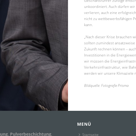
Geschäftsführer zufolge entsche
unkoordiniert. Auch dürfen wir
verlieren, auch eine erfolgrei
nicht zu wettbewerbsfähigen P
kann.
„Nach dieser Krise brauchen wi
sollten zumindest ansatzweise 
Zukunft rechnen können – auch 
Investitionen in die Energiew
wir müssen die Energieinfrastr
Verkehrsinfrastruktur, wie Bah
werden wir unsere Klimaziele n
Bildquelle: Fotografie Prisma
MENÜ
kung
,
Pulverbeschichtung
,
Startseite