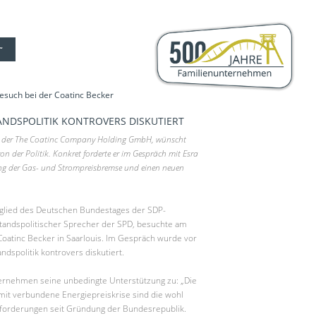
“
such bei der Coatinc Becker
ANDSPOLITIK KONTROVERS DISKUTIERT
er der The Coatinc Company Holding GmbH, wünscht
on der Politik. Konkret forderte er im Gespräch mit Esra
ng der Gas- und Strompreisbremse und einen neuen
itglied des Deutschen Bundestages der SDP-
standspolitischer Sprecher der SPD, besuchte am
oatinc Becker in Saarlouis. Im Gespräch wurde vor
ndspolitik kontrovers diskutiert.
ternehmen seine unbedingte Unterstützung zu: „Die
amit verbundene Energiepreiskrise sind die wohl
orderungen seit Gründung der Bundesrepublik.